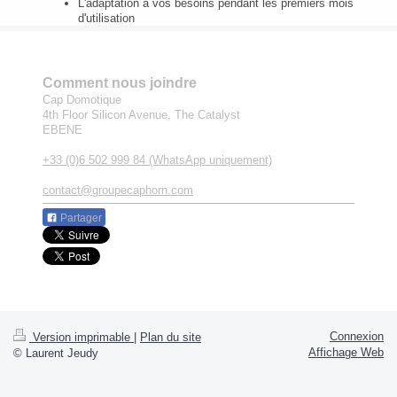
L'adaptation à vos besoins pendant les premiers mois
d'utilisation
Comment nous joindre
Cap Domotique
4th Floor
Silicon Avenue, The Catalyst
EBENE
+33 (0)6 502 999 84 (WhatsApp uniquement)
contact@groupecaphorn.com
Partager
Connexion
Version imprimable
|
Plan du site
Affichage Web
© Laurent Jeudy